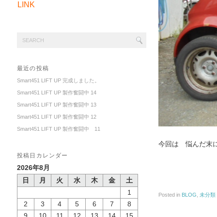
LINK
最近の投稿
Smart451 LIFT UP 完成しました。
Smart451 LIFT UP 製作奮闘中 14
Smart451 LIFT UP 製作奮闘中 13
Smart451 LIFT UP 製作奮闘中 12
Smart451 LIFT UP 製作奮闘中 11
今回は 悩んだ末
投稿日カレンダー
2026年8月
日
月
火
水
木
金
土
1
Posted in
BLOG
,
未分類
2
3
4
5
6
7
8
9
10
11
12
13
14
15