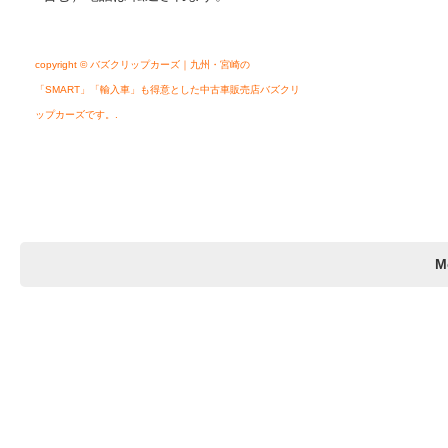
copyright © バズクリップカーズ｜九州・宮崎の
「SMART」「輸入車」も得意とした中古車販売店バズクリ
ップカーズです。.
M