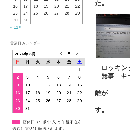
た。
16
17
18
19
20
21
22
23
24
25
26
27
28
29
30
31
« 12月
営業日カレンダー
2026年 8月
日
月
火
水
木
金
土
ロッキング
1
無事 キ
2
3
4
5
6
7
8
一つ気
9
10
11
12
13
14
15
離が
16
17
18
19
20
21
22
以前と
23
24
25
26
27
28
29
30
31
す。
キーレ
店休日（午前中 又は 午後不在を
何らか
含む）電話は 転送されます。