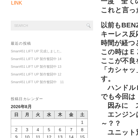
一度 全て
LINK
これと言っ
以前もBE
キーレス反
時間が経つ
最近の投稿
この時はＥ
Smart451 LIFT UP 完成しました。
Smart451 LIFT UP 製作奮闘中 14
ここが不良
Smart451 LIFT UP 製作奮闘中 13
「カシャッ
Smart451 LIFT UP 製作奮闘中 12
す。
Smart451 LIFT UP 製作奮闘中 11
ハンドルロ
でも今回は
投稿日カレンダー
因みに ス
2026年8月
エンジンは
日
月
火
水
木
金
土
～？？
1
2
3
4
5
6
7
8
ユニット別
9
10
11
12
13
14
15