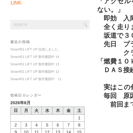
「アクセル
LINK
ない。」
即効 入庫
全く走りま
坂道で３０
最近の投稿
先日 プラ
Smart451 LIFT UP 完成しました。
クラッチ
Smart451 LIFT UP 製作奮闘中 14
「燃費１０
Smart451 LIFT UP 製作奮闘中 13
ＤＡＳ接続
Smart451 LIFT UP 製作奮闘中 12
「ター
Smart451 LIFT UP 製作奮闘中 11
実はこの修
毎回 原因
投稿日カレンダー
2026年8月
前回まで
日
月
火
水
木
金
土
アク
1
プラ
2
3
4
5
6
7
8
マニー
9
10
11
12
13
14
15