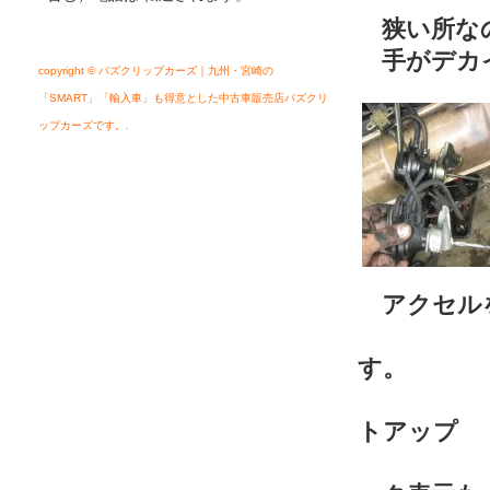
狭い所な
手がデカイ
copyright © バズクリップカーズ｜九州・宮崎の
「SMART」「輸入車」も得意とした中古車販売店バズクリ
ップカーズです。.
アクセルを
ＡＴモ
す。
マニュ
トアップ
が鈍く