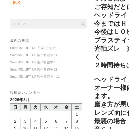
LINK
ご存知だと
ヘッドライ
今まではＨ
今後はＬＯ
プラスティ
最近の投稿
光軸ズレ 
Smart451 LIFT UP 完成しました。
Smart451 LIFT UP 製作奮闘中 14
く
Smart451 LIFT UP 製作奮闘中 13
２時間待ち
Smart451 LIFT UP 製作奮闘中 12
Smart451 LIFT UP 製作奮闘中 11
ヘッドライ
オーナー様
投稿日カレンダー
ます。
2026年8月
磨き方が悪
日
月
火
水
木
金
土
レンズ面に
1
最悪の場合
2
3
4
5
6
7
8
9
10
11
12
13
14
15