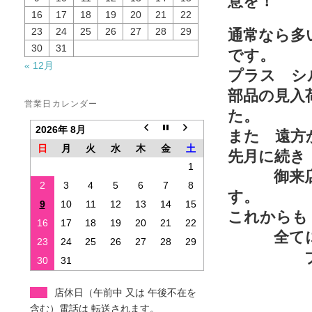
意を！
16
17
18
19
20
21
22
23
24
25
26
27
28
29
通常なら多
30
31
です。
« 12月
プラス シ
部品の見入
営業日カレンダー
た。
2026年 8月
また 遠方
日
月
火
水
木
金
土
先月に続き
1
御来店頂
2
3
4
5
6
7
8
す。
9
10
11
12
13
14
15
これからも
16
17
18
19
20
21
22
全てにお
23
24
25
26
27
28
29
ブログ
30
31
店休日（午前中 又は 午後不在を
含む）電話は 転送されます。