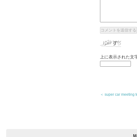
上に表示された文
＜ super car meeting t
M