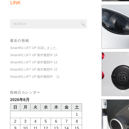
LINK
最近の投稿
Smart451 LIFT UP 完成しました。
Smart451 LIFT UP 製作奮闘中 14
Smart451 LIFT UP 製作奮闘中 13
Smart451 LIFT UP 製作奮闘中 12
Smart451 LIFT UP 製作奮闘中 11
投稿日カレンダー
2026年8月
日
月
火
水
木
金
土
1
2
3
4
5
6
7
8
9
10
11
12
13
14
15