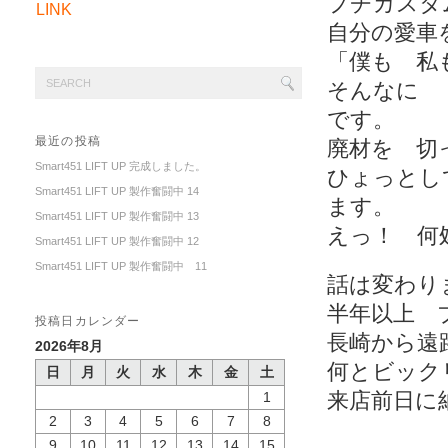
プチカスタ
LINK
自分の愛車
「僕も 私
そんなに 
です。
最近の投稿
廃材を 切
Smart451 LIFT UP 完成しました。
ひょっとし
Smart451 LIFT UP 製作奮闘中 14
ます。
Smart451 LIFT UP 製作奮闘中 13
えっ！ 何
Smart451 LIFT UP 製作奮闘中 12
Smart451 LIFT UP 製作奮闘中 11
話は変わり
半年以上 
投稿日カレンダー
長崎から遠
2026年8月
何とビック
日
月
火
水
木
金
土
来店前日に
1
2
3
4
5
6
7
8
9
10
11
12
13
14
15