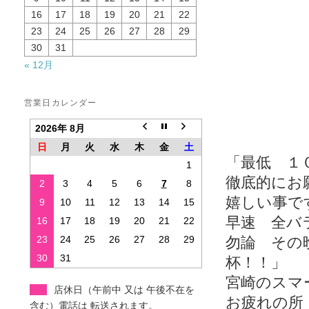
16
17
18
19
20
21
22
23
24
25
26
27
28
29
30
31
« 12月
営業日カレンダー
2026年 8月
日
月
火
水
木
金
土
「最低 １
1
徹底的にお
2
3
4
5
6
7
8
嬉しい事で
9
10
11
12
13
14
15
早速 全バ
16
17
18
19
20
21
22
23
24
25
26
27
28
29
勿論 その
30
31
杯！！」
宮崎のスマ
店休日（午前中 又は 午後不在を
お疲れの所
含む）電話は 転送されます。