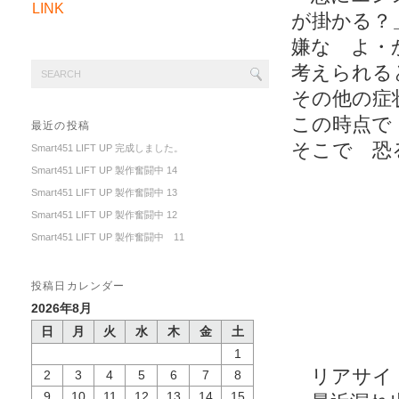
LINK
が掛かる？
嫌な よ・
考えられる
その他の症
この時点で
最近の投稿
そこで 恐
Smart451 LIFT UP 完成しました。
Smart451 LIFT UP 製作奮闘中 14
Smart451 LIFT UP 製作奮闘中 13
Smart451 LIFT UP 製作奮闘中 12
Smart451 LIFT UP 製作奮闘中 11
投稿日カレンダー
2026年8月
日
月
火
水
木
金
土
1
リアサイド
2
3
4
5
6
7
8
9
10
11
12
13
14
15