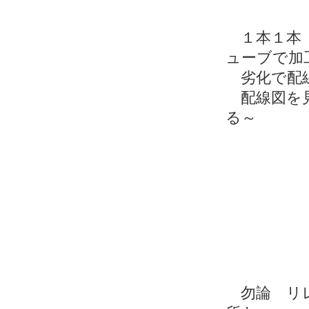
１本１本 
ューブで加
劣化で配線
配線図を見
る～
勿論 リレ