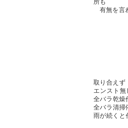
所も
有無を言
取り合えず
エンスト無
全バラ乾燥
全バラ清掃
雨が続くと