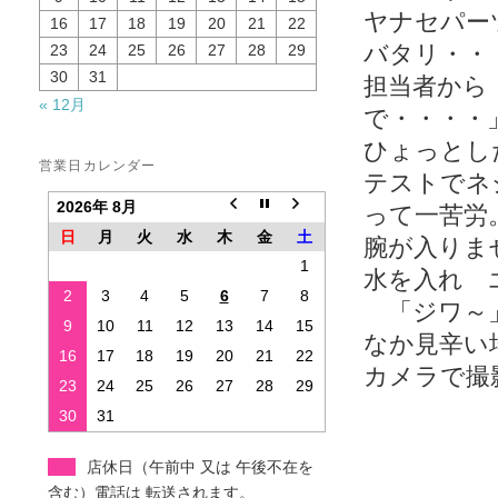
ヤナセパー
16
17
18
19
20
21
22
バタリ・・
23
24
25
26
27
28
29
30
31
担当者から
« 12月
で・・・・
ひょっとし
営業日カレンダー
テストでネ
2026年 8月
って一苦労
日
月
火
水
木
金
土
腕が入りま
1
水を入れ 
2
3
4
5
6
7
8
「ジワ～」
9
10
11
12
13
14
15
なか見辛い
16
17
18
19
20
21
22
カメラで撮
23
24
25
26
27
28
29
30
31
店休日（午前中 又は 午後不在を
含む）電話は 転送されます。