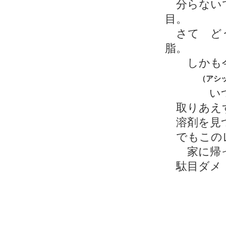
分らないで
目。
さて ど
脂。
しかも今
（アシ
いつの間
取りあえず
溶剤を見つ
でもこのレ
家に帰っ
駄目ダメ
そう
続