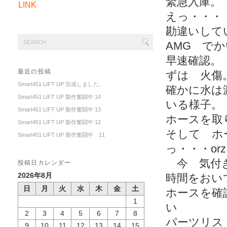
緊急入庫。
LINK
えっ・・・
勘違いしてい
AMG で
早速確認。
最近の投稿
ずは 火傷
Smart451 LIFT UP 完成しました。
確かに水は
Smart451 LIFT UP 製作奮闘中 14
いる様子。
Smart451 LIFT UP 製作奮闘中 13
ホースを取
Smart451 LIFT UP 製作奮闘中 12
そして ホ
Smart451 LIFT UP 製作奮闘中 11
っ・・・or
今 気付
投稿日カレンダー
2026年8月
時間をおい
日
月
火
水
木
金
土
ホースを確
1
い
2
3
4
5
6
7
8
パーツリス
9
10
11
12
13
14
15