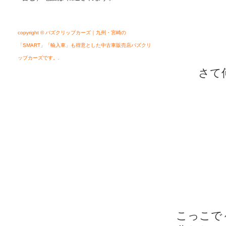
copyright © バズクリップカーズ｜九州・宮崎の
「SMART」「輸入車」も得意とした中古車販売店バズクリ
ップカーズです。.
さて何処
正
こっこで～