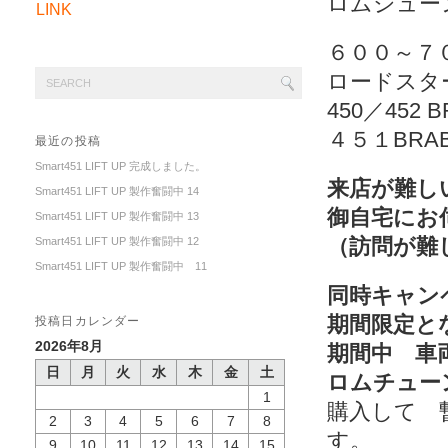
ロムシュー
LINK
６００～７
ロードス
450／452
４５１BR
最近の投稿
Smart451 LIFT UP 完成しました。
来店が難し
Smart451 LIFT UP 製作奮闘中 14
御自宅にお
Smart451 LIFT UP 製作奮闘中 13
（訪問が難
Smart451 LIFT UP 製作奮闘中 12
Smart451 LIFT UP 製作奮闘中 11
同時キャン
期間限定と
投稿日カレンダー
2026年8月
期間中 車
日
月
火
水
木
金
土
ロムチュー
1
購入して 
2
3
4
5
6
7
8
す。
9
10
11
12
13
14
15