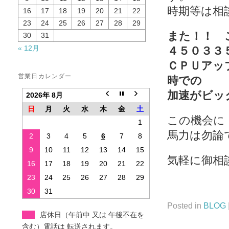
時期等は相
16
17
18
19
20
21
22
23
24
25
26
27
28
29
また！！ 
30
31
« 12月
４５０３３
ＣＰＵアッ
営業日カレンダー
時での
加速がビッ
2026年 8月
日
月
火
水
木
金
土
この機会に
1
馬力は勿論
2
3
4
5
6
7
8
9
10
11
12
13
14
15
気軽に御相
16
17
18
19
20
21
22
23
24
25
26
27
28
29
30
31
Posted in
BLOG
店休日（午前中 又は 午後不在を
含む）電話は 転送されます。