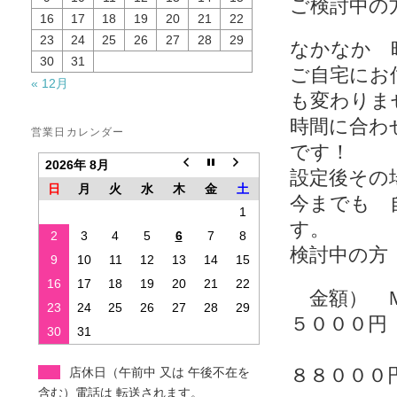
ご検討中の
16
17
18
19
20
21
22
23
24
25
26
27
28
29
なかなか 
30
31
ご自宅にお
« 12月
も変わりま
時間に合わ
営業日カレンダー
です！
2026年 8月
設定後その
日
月
火
水
木
金
土
今までも 
1
す。
2
3
4
5
6
7
8
検討中の方
9
10
11
12
13
14
15
16
17
18
19
20
21
22
金額） 
23
24
25
26
27
28
29
５０００円
30
31
７０
８８０００
店休日（午前中 又は 午後不在を
含む）電話は 転送されます。