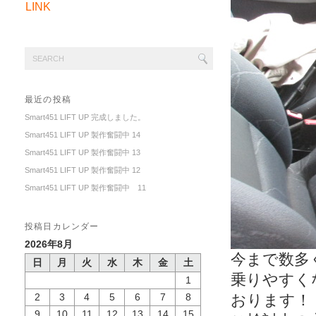
LINK
最近の投稿
Smart451 LIFT UP 完成しました。
Smart451 LIFT UP 製作奮闘中 14
Smart451 LIFT UP 製作奮闘中 13
Smart451 LIFT UP 製作奮闘中 12
Smart451 LIFT UP 製作奮闘中 11
投稿日カレンダー
2026年8月
今まで数多
日
月
火
水
木
金
土
乗りやすく
1
2
3
4
5
6
7
8
おります！
9
10
11
12
13
14
15