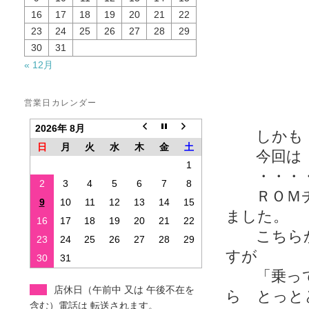
16
17
18
19
20
21
22
23
24
25
26
27
28
29
30
31
« 12月
営業日カレンダー
2026年 8月
しかも 
日
月
火
水
木
金
土
今回は 
1
・・・・
2
3
4
5
6
7
8
ＲＯＭチュ
9
10
11
12
13
14
15
ました。
16
17
18
19
20
21
22
こちらか
23
24
25
26
27
28
29
すが
30
31
「乗って
店休日（午前中 又は 午後不在を
ら とっと
含む）電話は 転送されます。