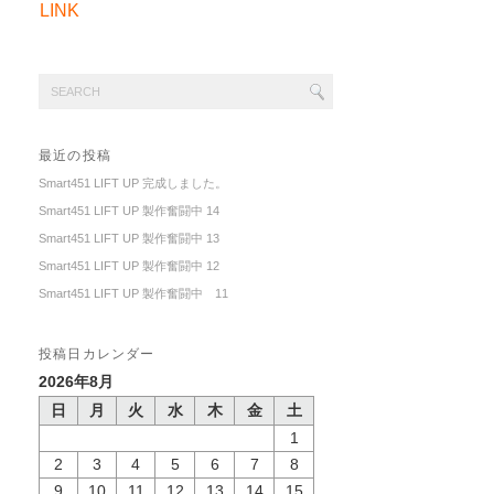
LINK
最近の投稿
Smart451 LIFT UP 完成しました。
Smart451 LIFT UP 製作奮闘中 14
Smart451 LIFT UP 製作奮闘中 13
Smart451 LIFT UP 製作奮闘中 12
Smart451 LIFT UP 製作奮闘中 11
投稿日カレンダー
2026年8月
日
月
火
水
木
金
土
1
2
3
4
5
6
7
8
9
10
11
12
13
14
15