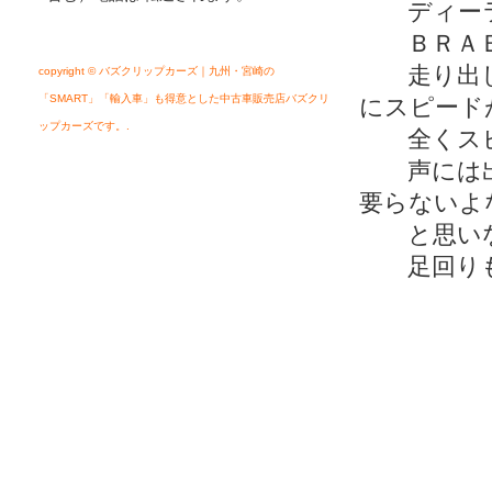
ディーラ
ＢＲＡＢ
走り出し
copyright © バズクリップカーズ｜九州・宮崎の
「SMART」「輸入車」も得意とした中古車販売店バズクリ
にスピード
ップカーズです。.
全くスピ
声には出
要らないよ
と思いな
足回りも