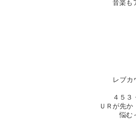
音楽もア
レブカウ
４５３・・
ＵＲが先か
悩む～