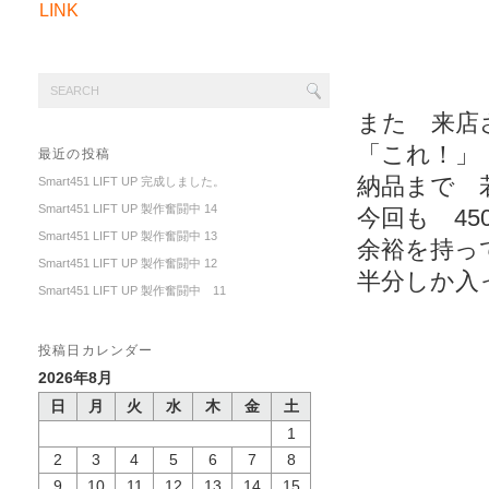
LINK
また 来店
「これ！」
最近の投稿
納品まで 
Smart451 LIFT UP 完成しました。
Smart451 LIFT UP 製作奮闘中 14
今回も 450
Smart451 LIFT UP 製作奮闘中 13
余裕を持っ
Smart451 LIFT UP 製作奮闘中 12
半分しか入
Smart451 LIFT UP 製作奮闘中 11
投稿日カレンダー
2026年8月
日
月
火
水
木
金
土
1
2
3
4
5
6
7
8
9
10
11
12
13
14
15