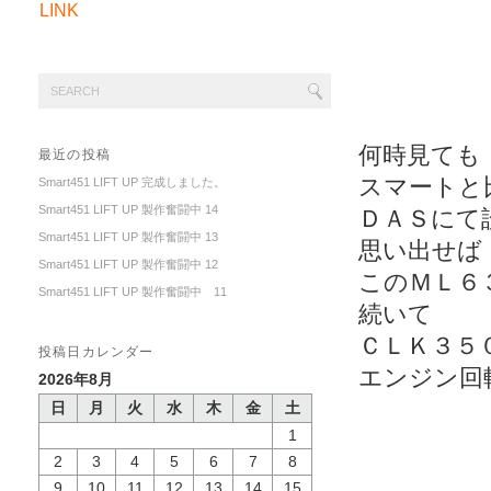
LINK
何時見ても
最近の投稿
スマートと
Smart451 LIFT UP 完成しました。
Smart451 LIFT UP 製作奮闘中 14
ＤＡＳにて
Smart451 LIFT UP 製作奮闘中 13
思い出せば
Smart451 LIFT UP 製作奮闘中 12
このＭＬ６
Smart451 LIFT UP 製作奮闘中 11
続いて
ＣＬＫ３５
投稿日カレンダー
エンジン回
2026年8月
日
月
火
水
木
金
土
1
2
3
4
5
6
7
8
9
10
11
12
13
14
15