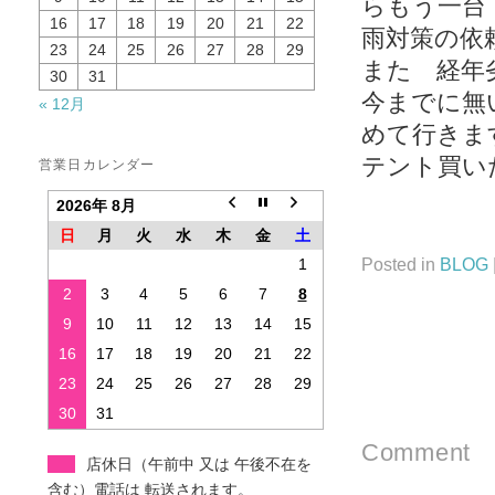
らもう一台
16
17
18
19
20
21
22
雨対策の依
23
24
25
26
27
28
29
また 経年
30
31
今までに無
« 12月
めて行きま
テント買い
営業日カレンダー
2026年 8月
日
月
火
水
木
金
土
Posted in
BLOG
1
2
3
4
5
6
7
8
9
10
11
12
13
14
15
16
17
18
19
20
21
22
23
24
25
26
27
28
29
30
31
Comment
店休日（午前中 又は 午後不在を
含む）電話は 転送されます。