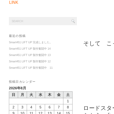
LINK
最近の投稿
そして こ
Smart451 LIFT UP 完成しました。
Smart451 LIFT UP 製作奮闘中 14
Smart451 LIFT UP 製作奮闘中 13
Smart451 LIFT UP 製作奮闘中 12
Smart451 LIFT UP 製作奮闘中 11
投稿日カレンダー
2026年8月
日
月
火
水
木
金
土
1
ロードスタ
2
3
4
5
6
7
8
9
10
11
12
13
14
15