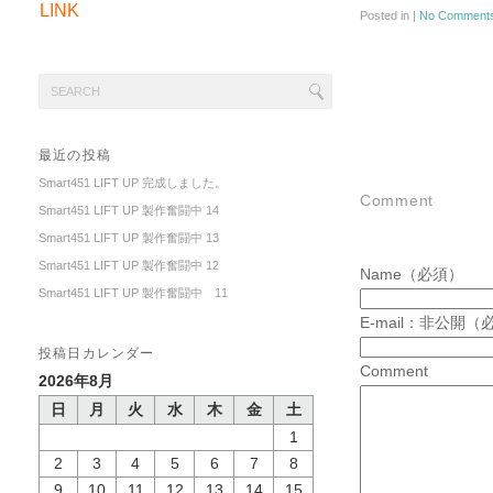
LINK
Posted in |
No Comments
最近の投稿
Smart451 LIFT UP 完成しました。
Comment
Smart451 LIFT UP 製作奮闘中 14
Smart451 LIFT UP 製作奮闘中 13
Smart451 LIFT UP 製作奮闘中 12
Name（必須）
Smart451 LIFT UP 製作奮闘中 11
E-mail：非公開（
投稿日カレンダー
Comment
2026年8月
日
月
火
水
木
金
土
1
2
3
4
5
6
7
8
9
10
11
12
13
14
15