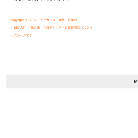
copyright © バズクリップカーズ｜九州・宮崎の
「SMART」「輸入車」も得意とした中古車販売店バズクリ
ップカーズです。.
M