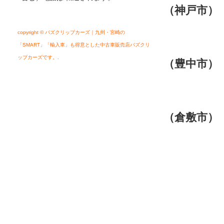
（神戸市
copyright © バズクリップカーズ｜九州・宮崎の
０７８
「SMART」「輸入車」も得意とした中古車販売店バズクリ
ップカーズです。.
（豊中市）
０６－
（倉敷市
倉敷市
０８６
倉敷市
０８６
http://