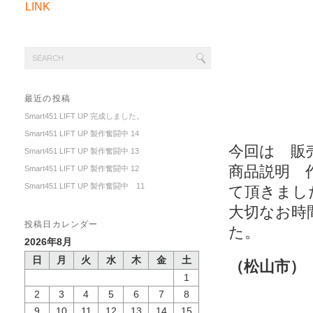
LINK
最近の投稿
Smart451 LIFT UP 完成しました。
Smart451 LIFT UP 製作奮闘中 14
今回は 販
Smart451 LIFT UP 製作奮闘中 13
商品説明 
Smart451 LIFT UP 製作奮闘中 12
Smart451 LIFT UP 製作奮闘中 11
て頂きまし
大切なお時
投稿日カレンダー
た。
2026年8月
日
月
火
水
木
金
土
（松山市
1
松山市
2
3
4
5
6
7
8
０８９
9
10
11
12
13
14
15