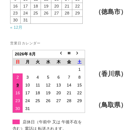
16
17
18
19
20
21
22
（徳島市
23
24
25
26
27
28
29
30
31
« 12月
０８８
営業日カレンダー
徳島市応
2026年 8月
０８８
日
月
火
水
木
金
土
1
（香川県
2
3
4
5
6
7
8
多度津
9
10
11
12
13
14
15
０８７
16
17
18
19
20
21
22
23
24
25
26
27
28
29
（鳥取県）
30
31
０８５
店休日（午前中 又は 午後不在を
含む）電話は 転送されます。