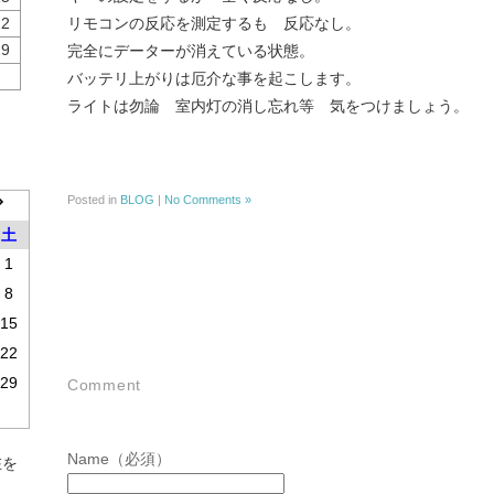
22
リモコンの反応を測定するも 反応なし。
29
完全にデーターが消えている状態。
バッテリ上がりは厄介な事を起こします。
ライトは勿論 室内灯の消し忘れ等 気をつけましょう。
Posted in
BLOG
|
No Comments »
土
1
8
15
22
29
Comment
Name（必須）
在を