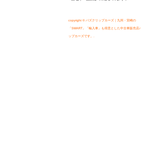
copyright © バズクリップカーズ｜九州・宮崎の
「SMART」「輸入車」も得意とした中古車販売店
ップカーズです。.