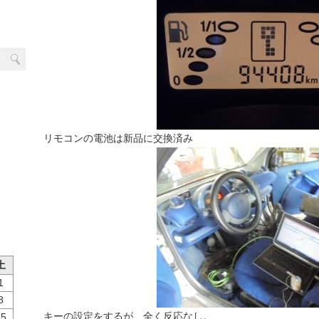
リモコンの電池は新品に交換済み
土
1
8
キーの設定をするが 全く反応なし。
15