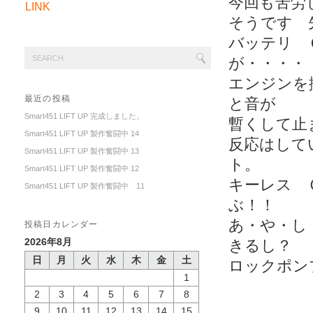
今回も苦労
LINK
そうです 
バッテリ 
が・・・・
エンジンを
最近の投稿
と音が
Smart451 LIFT UP 完成しました。
暫くして止
Smart451 LIFT UP 製作奮闘中 14
反応はして
Smart451 LIFT UP 製作奮闘中 13
ト。
Smart451 LIFT UP 製作奮闘中 12
キーレス 
Smart451 LIFT UP 製作奮闘中 11
ぶ！！
あ・や・し
投稿日カレンダー
2026年8月
きるし？
日
月
火
水
木
金
土
ロックポン
1
2
3
4
5
6
7
8
9
10
11
12
13
14
15