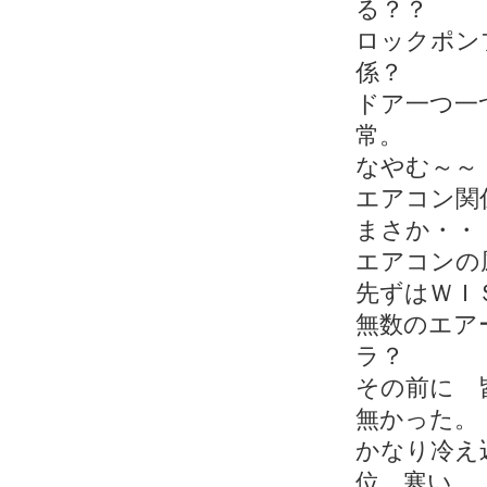
る？？
ロックポン
係？
ドア一つ一
常。
なやむ～～
エアコン関
まさか・・
エアコンの
先ずはＷＩ
無数のエア
ラ？
その前に 
無かった。
かなり冷え
位 寒い。