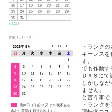
16
17
18
19
20
21
22
23
24
25
26
27
28
29
30
31
« 12月
営業日カレンダー
トランクの
2026年 8月
キーレスを
日
月
火
水
木
金
土
1
す。
2
3
4
5
6
7
8
でも作動す
9
10
11
12
13
14
15
ＤＡＳにて
16
17
18
19
20
21
22
しかしなが
23
24
25
26
27
28
29
ません。
30
31
と言う事で
トランクを
店休日（午前中 又は 午後不在を
含む）電話は 転送されます。
運転席のス