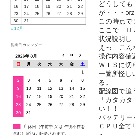
どうしても
16
17
18
19
20
21
22
が・・・orz
23
24
25
26
27
28
29
この時点で
30
31
« 12月
ここで Ｄ
状況説明し
営業日カレンダー
えっ こん
操作内容確
2026年 8月
ＷＩＳに切
日
月
火
水
木
金
土
1
一箇所怪し
2
3
4
5
6
7
8
る。
9
10
11
12
13
14
15
配線図で追
16
17
18
19
20
21
22
「カタカタ
23
24
25
26
27
28
29
い！！
30
31
バッテリー
ＣＰＵ全て
店休日（午前中 又は 午後不在を
含む）電話は 転送されます。
へ