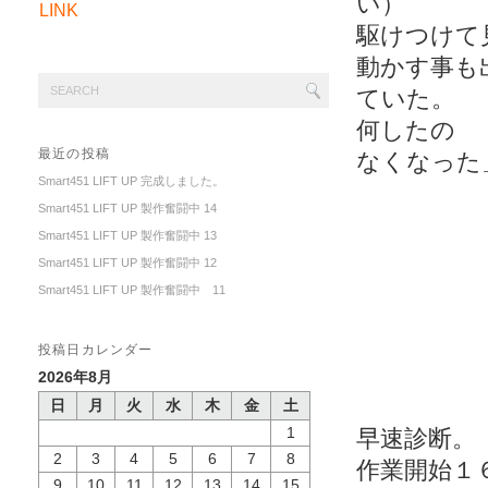
い）
LINK
駆けつけて
動かす事も
ていた。
何したの 
最近の投稿
なくなった
Smart451 LIFT UP 完成しました。
Smart451 LIFT UP 製作奮闘中 14
Smart451 LIFT UP 製作奮闘中 13
Smart451 LIFT UP 製作奮闘中 12
Smart451 LIFT UP 製作奮闘中 11
投稿日カレンダー
2026年8月
日
月
火
水
木
金
土
1
早速診断。
2
3
4
5
6
7
8
作業開始１
9
10
11
12
13
14
15