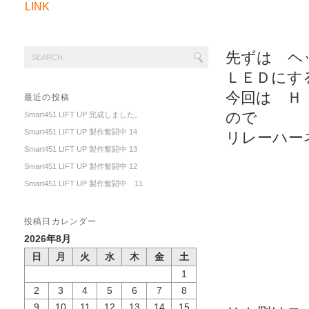
LINK
先ずは ヘ
ＬＥＤにす
今回は Ｈ
最近の投稿
ので
Smart451 LIFT UP 完成しました。
Smart451 LIFT UP 製作奮闘中 14
リレーハー
Smart451 LIFT UP 製作奮闘中 13
Smart451 LIFT UP 製作奮闘中 12
Smart451 LIFT UP 製作奮闘中 11
投稿日カレンダー
2026年8月
日
月
火
水
木
金
土
1
2
3
4
5
6
7
8
9
10
11
12
13
14
15