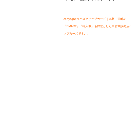
copyright © バズクリップカーズ｜九州・宮崎の
「SMART」「輸入車」も得意とした中古車販売店
ップカーズです。.