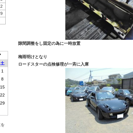
22
29
隙間調整をし固定の為に一時放置
梅雨明けとなり
土
ロードスターの点検修理が一斉に入庫
1
8
15
22
29
在を